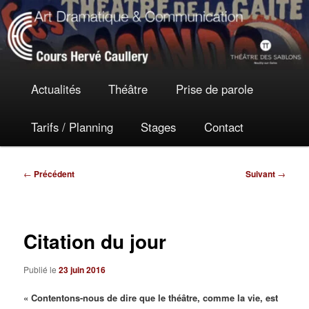
Aller
Actualités
au
contenu
principal
Menu
Actualités
Théâtre
Prise de parole
principal
Tarifs / Planning
Stages
Contact
Navigation
←
Précédent
Suivant
→
des
articles
Citation du jour
Publié le
23 juin 2016
« Contentons-nous de dire que le théâtre, comme la vie, est