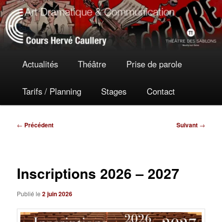
Aller
Actualités
au
contenu
principal
Menu
Actualités
Théâtre
Prise de parole
principal
Tarifs / Planning
Stages
Contact
Navigation
←
Précédent
Suivant
→
des
articles
Inscriptions 2026 – 2027
Publié le
2 juin 2026